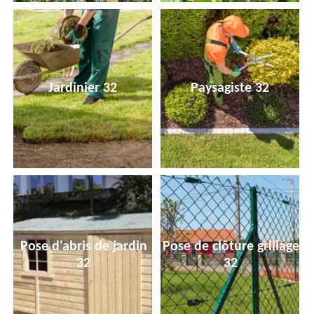
Jardinier 32
Paysagiste 32
Pose d'abris de jardin
Pose de clôture grillage
32
32