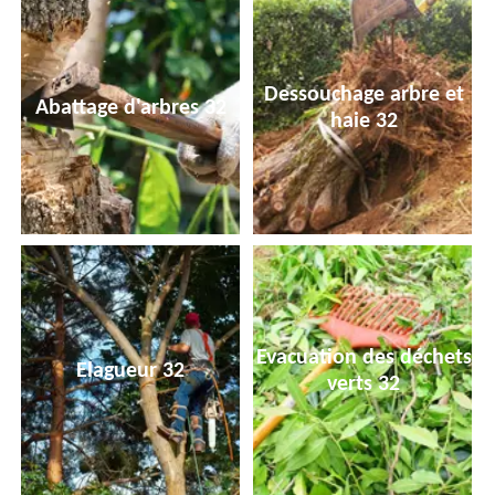
Dessouchage arbre et
Abattage d'arbres 32
haie 32
Evacuation des déchets
Elagueur 32
verts 32