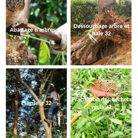
Dessouchage arbre et
Abattage d'arbres 32
haie 32
Evacuation des déchets
Elagueur 32
verts 32