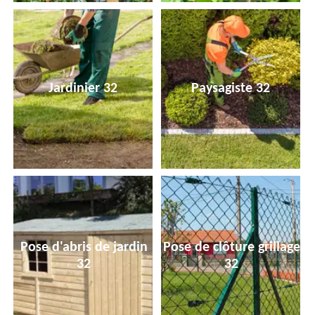
Jardinier 32
Paysagiste 32
Pose d'abris de jardin
Pose de clôture grillage
32
32