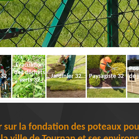
Evacuation
Pos
des déchets
 32
Jardinier 32
Paysagiste 32
de 
verts 32
ir sur la fondation des poteaux pou