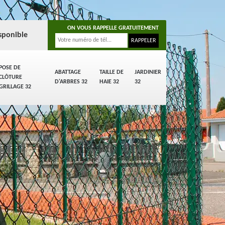
ON VOUS RAPPELLE GRATUITEMENT
sponible
POSE DE
ABATTAGE
TAILLE DE
JARDINIER
CLÔTURE
D'ARBRES 32
HAIE 32
32
GRILLAGE 32