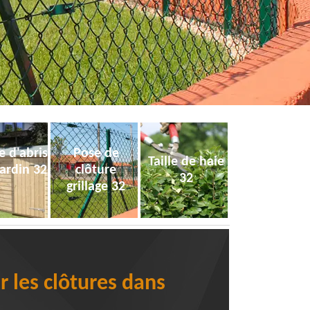
e d'abris
Pose de
Taille de haie
jardin 32
clôture
32
grillage 32
r les clôtures dans