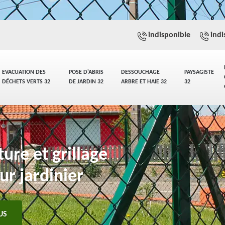
indisponible
indi
EVACUATION DES
POSE D'ABRIS
DESSOUCHAGE
PAYSAGISTE
DÉCHETS VERTS 32
DE JARDIN 32
ARBRE ET HAIE 32
32
ure et grillage
ur jardinier
US