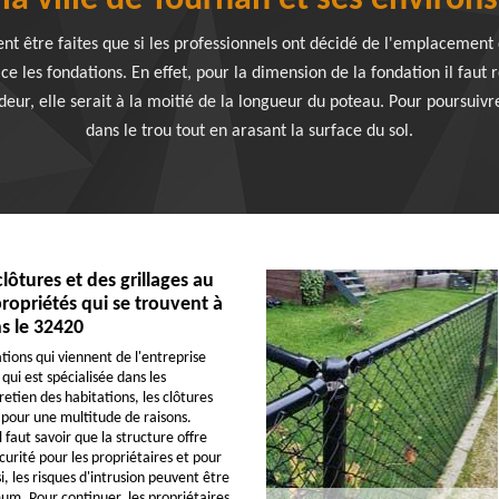
la ville de Tournan et ses environs
t être faites que si les professionnels ont décidé de l'emplacement d
ce les fondations. En effet, pour la dimension de la fondation il faut
eur, elle serait à la moitié de la longueur du poteau. Pour poursuivre
dans le trou tout en arasant la surface du sol.
 clôtures et des grillages au
ropriétés qui se trouvent à
s le 32420
tions qui viennent de l'entreprise
ui est spécialisée dans les
etien des habitations, les clôtures
s pour une multitude de raisons.
faut savoir que la structure offre
curité pour les propriétaires et pour
si, les risques d'intrusion peuvent être
um. Pour continuer, les propriétaires