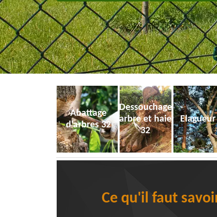
Dessouchage
Abattage
arbre et haie
Elagueur
d'arbres 32
32
Ce qu'il faut savo