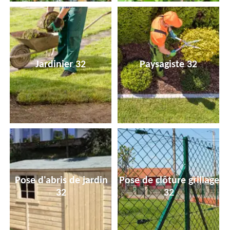
Jardinier 32
Paysagiste 32
Pose d'abris de jardin
Pose de clôture grillage
32
32