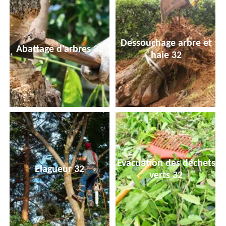
Dessouchage arbre et
Abattage d'arbres 32
haie 32
Evacuation des déchets
Elagueur 32
verts 32