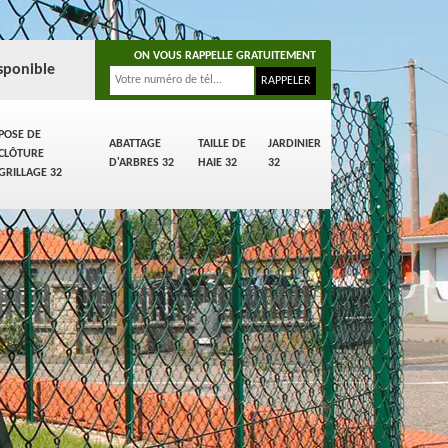
ON VOUS RAPPELLE GRATUITEMENT
sponible
POSE DE
ABATTAGE
TAILLE DE
JARDINIER
CLÔTURE
D'ARBRES 32
HAIE 32
32
GRILLAGE 32