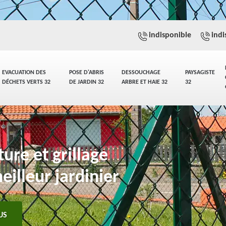
indisponible
indi
EVACUATION DES
POSE D'ABRIS
DESSOUCHAGE
PAYSAGISTE
DÉCHETS VERTS 32
DE JARDIN 32
ARBRE ET HAIE 32
32
ure et grillage
eilleur jardinier
US