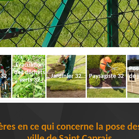
Evacuation
Pos
des déchets
 32
Jardinier 32
Paysagiste 32
de 
verts 32
ères en ce qui concerne la pose de