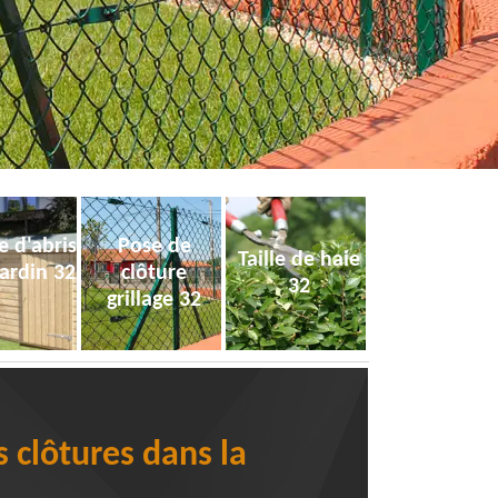
e d'abris
Pose de
Taille de haie
jardin 32
clôture
32
grillage 32
s clôtures dans la