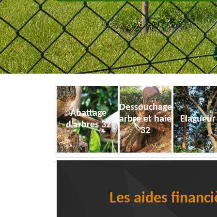
Dessouchage
Abattage
arbre et haie
Elagueur
d'arbres 32
32
Les aides financi