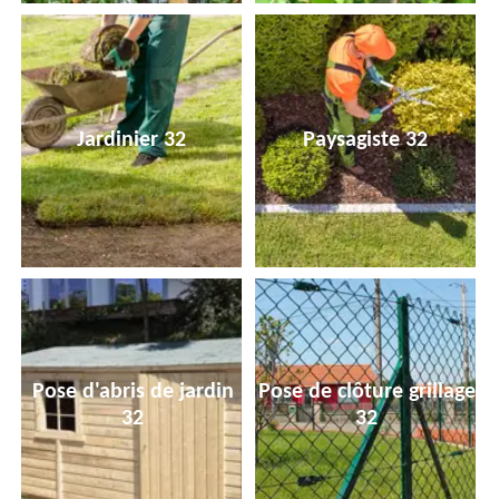
Jardinier 32
Paysagiste 32
Pose d'abris de jardin
Pose de clôture grillage
32
32