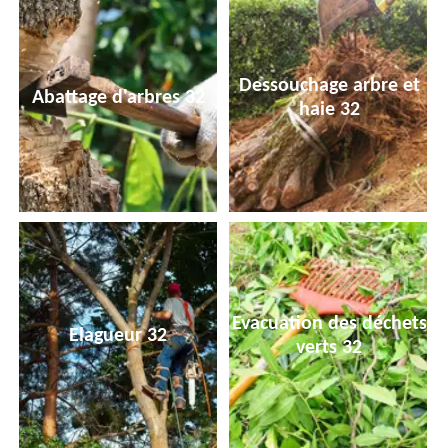
Dessouchage arbre et
Abattage d'arbres 32
haie 32
Evacuation des déchets
Elagueur 32
verts 32