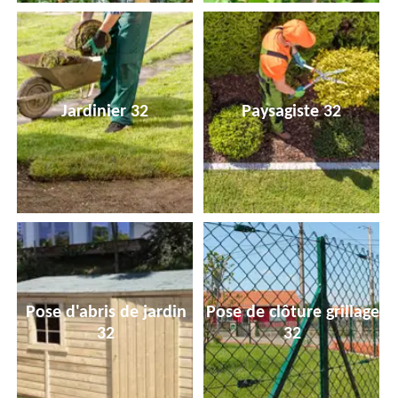
Jardinier 32
Paysagiste 32
Pose d'abris de jardin
Pose de clôture grillage
32
32