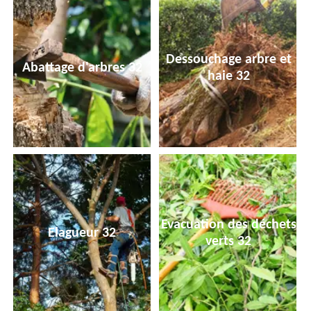
Dessouchage arbre et
Abattage d'arbres 32
haie 32
Evacuation des déchets
Elagueur 32
verts 32