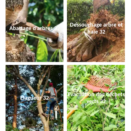
Dessouchage arbre et
Abattage d'arbres 32
haie 32
Evacuation des déchets
Elagueur 32
verts 32