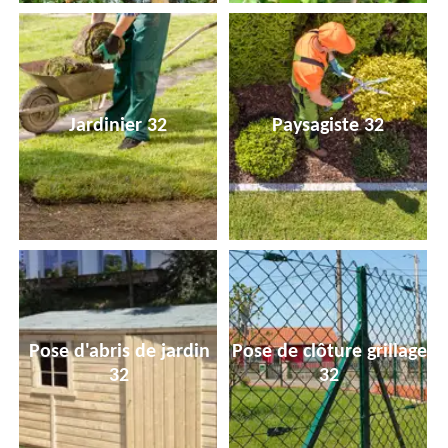
Jardinier 32
Paysagiste 32
Pose d'abris de jardin
Pose de clôture grillage
32
32