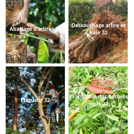
Dessouchage arbre et
Abattage d'arbres 32
haie 32
Evacuation des déchets
Elagueur 32
verts 32