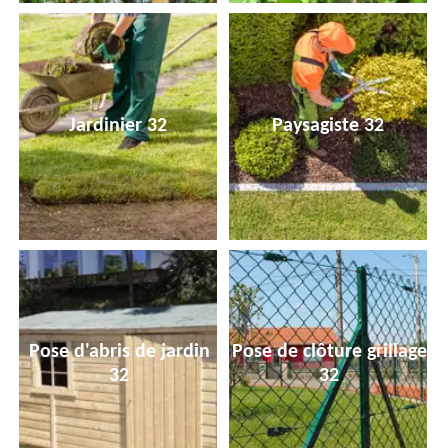
Jardinier 32
Paysagiste 32
Pose d'abris de jardin
Pose de clôture grillage
32
32