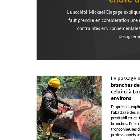
chute d
La société Mickael Elagage explique 
faut prendre en considération une m
contraintes environnementales.
désagrémen
Le passage o
branches de 
celui-ci à L
environs
D'après les expli
l'abattage des ar
préétabli strict. 
branches. Pour ce
tronçonneuses d'é
professionnels s