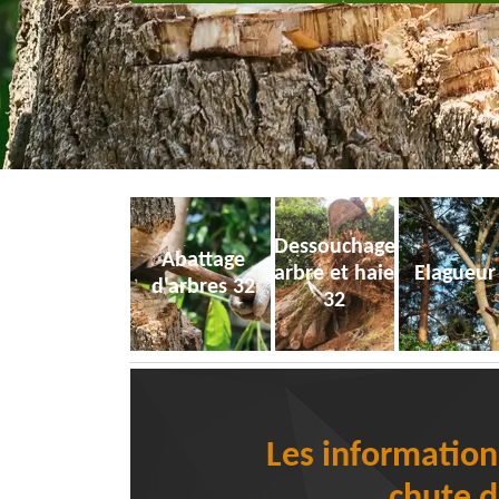
Dessouchage
Abattage
arbre et haie
Elagueur
d'arbres 32
32
Les information