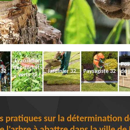
Evacuation
Pos
des déchets
 32
Jardinier 32
Paysagiste 32
de 
verts 32
s pratiques sur la détermination de