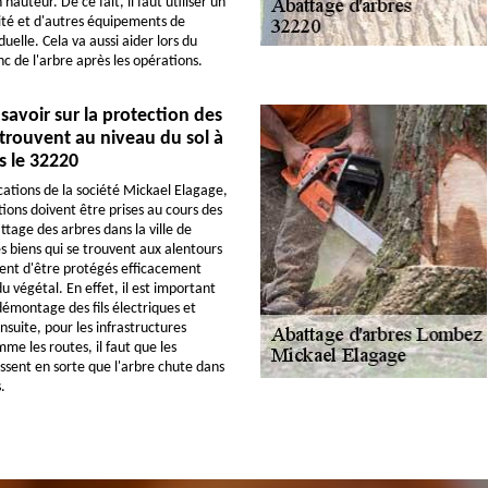
n hauteur. De ce fait, il faut utiliser un
ité et d'autres équipements de
duelle. Cela va aussi aider lors du
c de l'arbre après les opérations.
 savoir sur la protection des
 trouvent au niveau du sol à
 le 32220
cations de la société Mickael Elagage,
ions doivent être prises au cours des
tage des arbres dans la ville de
s biens qui se trouvent aux alentours
ent d'être protégés efficacement
u végétal. En effet, il est important
émontage des fils électriques et
suite, pour les infrastructures
me les routes, il faut que les
assent en sorte que l'arbre chute dans
.