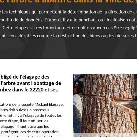
e l'arbre à abattre dans la ville d
les techniques qui permettent la détermination de la direction de chu
ultitude de données. D'abord, il y a le penchant ou l'inclinaison natu
 Cette étape est très importante et ne doit en aucun cas être néglig
ts considérables comme la destruction des biens ou des blessures t
bligé de l'élagage des
l'arbre avant l'abattage de
ombez dans le 32220 et ses
cations de la société Mickael Elagage,
bres doit suivre un processus
En effet, il y a l'élagage de toutes les
tte étape, il faut utiliser les
lagage. Il faut aussi que les
e protègent lors de cette opération,