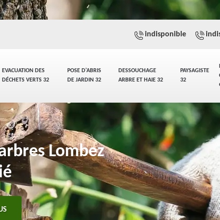
indisponible
indi
EVACUATION DES
POSE D'ABRIS
DESSOUCHAGE
PAYSAGISTE
DÉCHETS VERTS 32
DE JARDIN 32
ARBRE ET HAIE 32
32
'arbres Lombez
ié
US