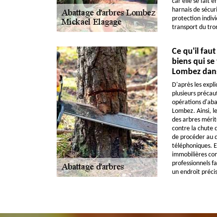
car elle se fait e
harnais de sécur
protection indivi
transport du tron
Ce qu'il faut
biens qui se
Lombez dans
D'après les expli
plusieurs précaut
opérations d'abat
Lombez. Ainsi, le
des arbres mérit
contre la chute d
de procéder au d
téléphoniques. En
immobilières com
professionnels f
un endroit précis