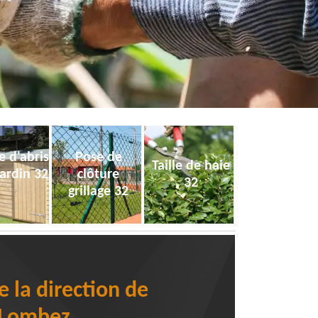
e d'abris
Pose de
Taille de haie
jardin 32
clôture
32
grillage 32
 la direction de