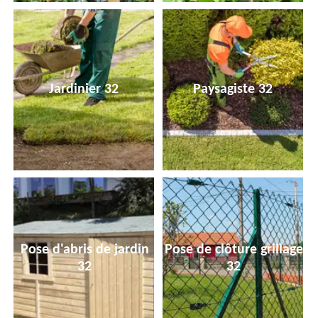
Jardinier 32
Paysagiste 32
Pose d'abris de jardin
Pose de clôture grillage
32
32