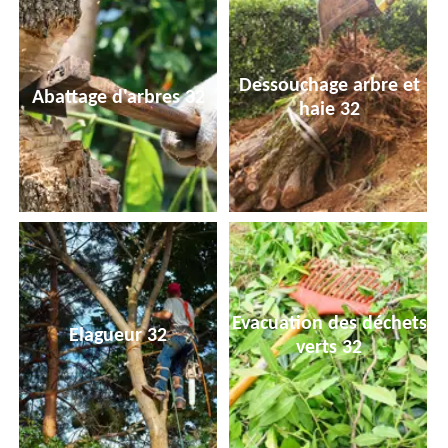
Dessouchage arbre et
Abattage d'arbres 32
haie 32
Evacuation des déchets
Elagueur 32
verts 32