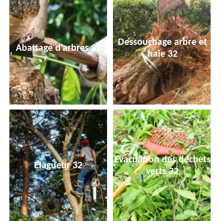
Dessouchage arbre et
Abattage d'arbres 32
haie 32
Evacuation des déchets
Elagueur 32
verts 32