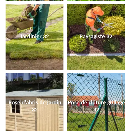
Jardinier 32
Paysagiste 32
Pose d'abris de jardin
Pose de clôture grillage
32
32