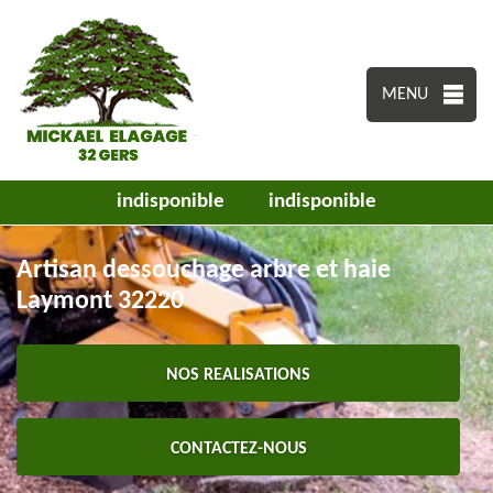
MENU
indisponible
indisponible
Artisan dessouchage arbre et haie
Laymont 32220
NOS REALISATIONS
CONTACTEZ-NOUS