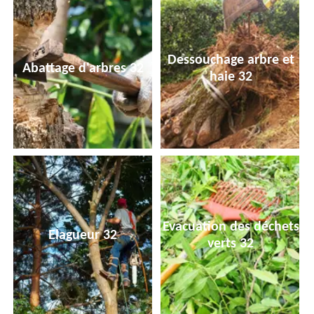
Dessouchage arbre et
Abattage d'arbres 32
haie 32
Evacuation des déchets
Elagueur 32
verts 32