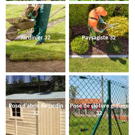
Jardinier 32
Paysagiste 32
Pose d'abris de jardin
Pose de clôture grillage
32
32