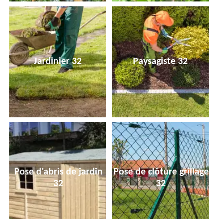
Jardinier 32
Paysagiste 32
Pose d'abris de jardin
Pose de clôture grillage
32
32