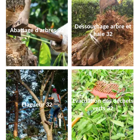
Dessouchage arbre et
Abattage d'arbres 32
haie 32
Evacuation des déchets
Elagueur 32
verts 32