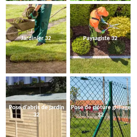
Jardinier 32
Paysagiste 32
Pose d'abris de jardin
Pose de clôture grillage
32
32