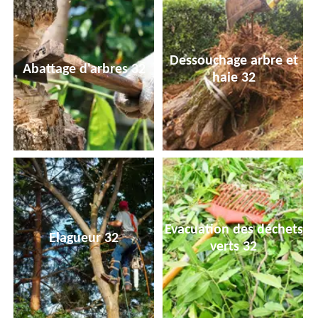
Dessouchage arbre et
Abattage d'arbres 32
haie 32
Evacuation des déchets
Elagueur 32
verts 32