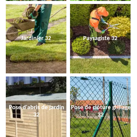
Jardinier 32
Paysagiste 32
Pose d'abris de jardin
Pose de clôture grillage
32
32