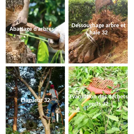
Dessouchage arbre et
Abattage d'arbres 32
haie 32
Evacuation des déchets
Elagueur 32
verts 32