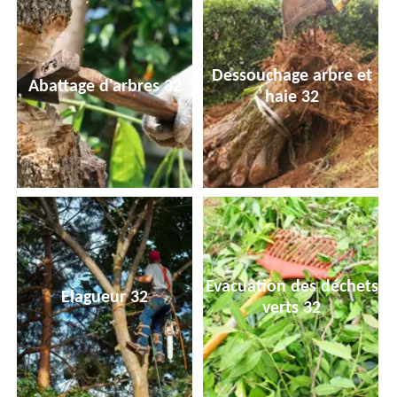
Dessouchage arbre et
Abattage d'arbres 32
haie 32
Evacuation des déchets
Elagueur 32
verts 32