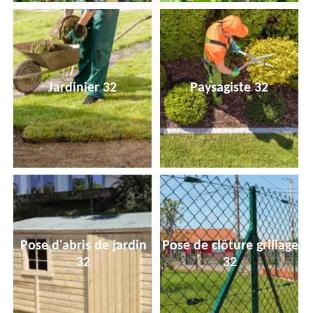
Jardinier 32
Paysagiste 32
Pose d'abris de jardin
Pose de clôture grillage
32
32