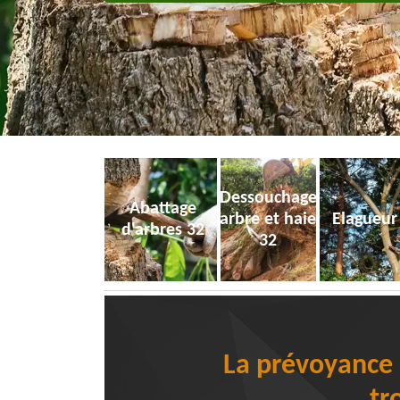
Dessouchage
Abattage
arbre et haie
Elagueur
d'arbres 32
32
La prévoyance :