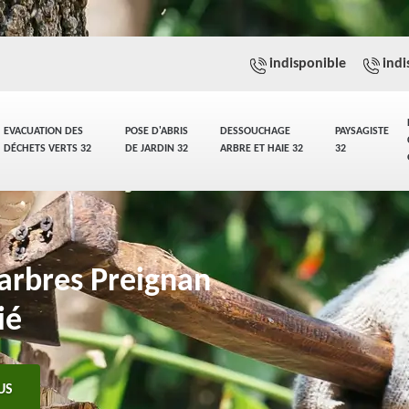
indisponible
indi
EVACUATION DES
POSE D'ABRIS
DESSOUCHAGE
PAYSAGISTE
DÉCHETS VERTS 32
DE JARDIN 32
ARBRE ET HAIE 32
32
'arbres Preignan
ié
US