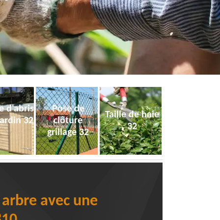
e d'abris
Pose de
Taille de haie
jardin 32
clôture
32
grillage 32
n arbre avec une