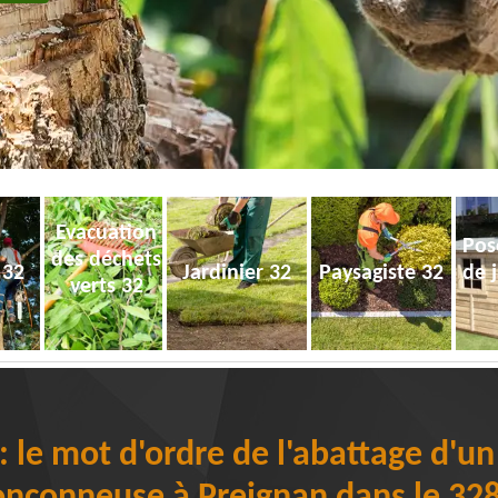
Evacuation
Pos
des déchets
 32
Jardinier 32
Paysagiste 32
de 
verts 32
 le mot d'ordre de l'abattage d'u