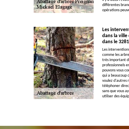
différentes branc
opérations peuv
Les interven
dans la vill
dans le 328
Les intervention
comme les arbres s
très important d
professionnels e
pouvons vous con
qui a beaucoup d
voulez d'autres 
téléphoner direct
sans que vous aye
utiliser des équ