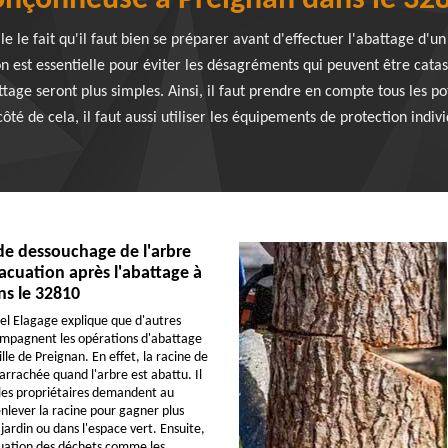
onçonneuse à Preignan dans le 32
e le fait qu'il faut bien se préparer avant d'effectuer l'abattage d'un
n est essentielle pour éviter les désagréments qui peuvent être catas
attage seront plus simples. Ainsi, il faut prendre en compte tous les po
côté de cela, il faut aussi utiliser les équipements de protection indiv
de dessouchage de l'arbre
acuation après l'abattage à
ns le 32810
el Elagage explique que d'autres
ompagnent les opérations d'abattage
ille de Preignan. En effet, la racine de
 arrachée quand l'arbre est abattu. Il
 les propriétaires demandent au
enlever la racine pour gagner plus
jardin ou dans l'espace vert. Ensuite,
acuation des déchets comme les