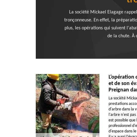
tr
La société Mickael Elagage rappell
tronçonneuse. En effet, la préparatio
plus, les opérations qui suivent l'ab
de la chute. À 
L'opération 
et de son év
Preignan da
La société Micka
prestations acc
d'arbre dans la v
l'arbre n'est pas
est possible que
professionnel d'
d'espace dans le 
il y a aussi l'év