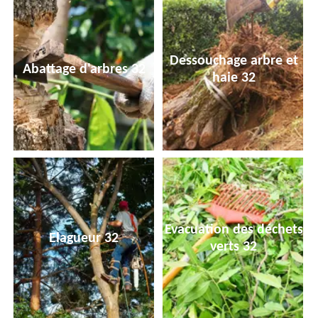
Dessouchage arbre et
Abattage d'arbres 32
haie 32
Evacuation des déchets
Elagueur 32
verts 32