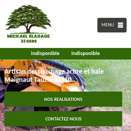
MENU
indisponible
indisponible
Artisan dessouchage arbre et haie
Maignaut Tauzia 32310
NOS REALISATIONS
CONTACTEZ-NOUS