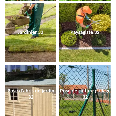
Jardinier 32
Paysagiste 32
Pose d'abris de jardin
Pose de clôture grillage
32
32