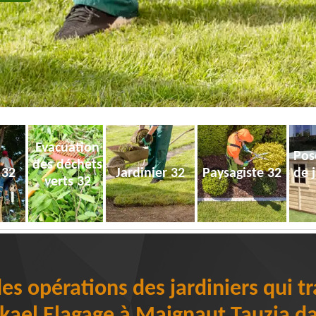
Evacuation
Pos
des déchets
 32
Jardinier 32
Paysagiste 32
de 
verts 32
des opérations des jardiniers qui tr