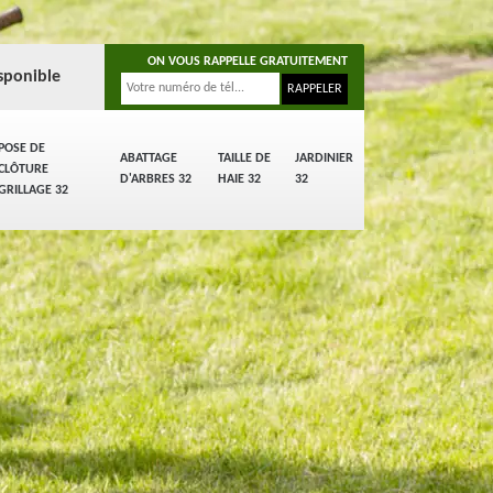
ON VOUS RAPPELLE GRATUITEMENT
sponible
POSE DE
ABATTAGE
TAILLE DE
JARDINIER
CLÔTURE
D'ARBRES 32
HAIE 32
32
GRILLAGE 32