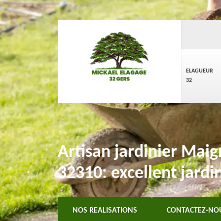
ELAGUEUR
32
Artisan jardinier Maig
32310: excellent jardi
NOS REALISATIONS
CONTACTEZ-NO