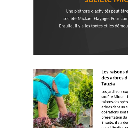
société Mic
Une pléthore d'activités peut être
société Mickael Elagage. Pour comm
Ensuite, il y a les tontes et les dém
Les raisons 
des arbres d
Tauzia
Les jardiniers ex
société Mickael 
raisons des opér
arbres dans un e
opérations sont f
présentation du 
Ensuite, il y a d
une obligation po