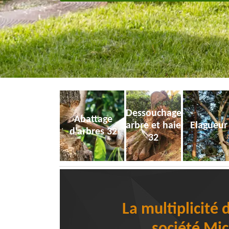
Dessouchage
Abattage
arbre et haie
Elagueur
d'arbres 32
32
La multiplicité 