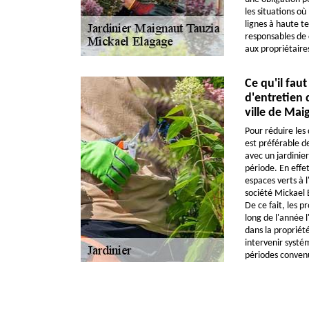
les situations où
lignes à haute t
responsables de 
aux propriétaires
Ce qu'il faut
d'entretien 
ville de Mai
Pour réduire les 
est préférable 
avec un jardinie
période. En effet
espaces verts à 
société Mickael 
De ce fait, les p
long de l'année l
dans la propriété
intervenir systé
périodes conven