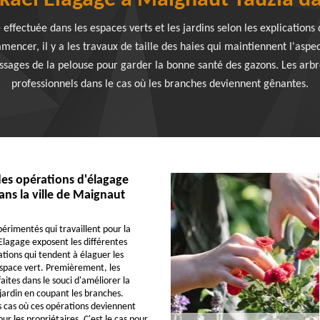
kael Elagage à Maignaut Tauzia d
 effectuée dans les espaces verts et les jardins selon les explications 
encer, il y a les travaux de taille des haies qui maintiennent l'aspec
oussages de la pelouse pour garder la bonne santé des gazons. Les arb
professionnels dans le cas où les branches deviennent gênantes.
des opérations d'élagage
ans la ville de Maignaut
périmentés qui travaillent pour la
Elagage exposent les différentes
ations qui tendent à élaguer les
space vert. Premièrement, les
aites dans le souci d'améliorer la
jardin en coupant les branches.
es cas où ces opérations deviennent
ur les propriétaires. C'est le cas pour