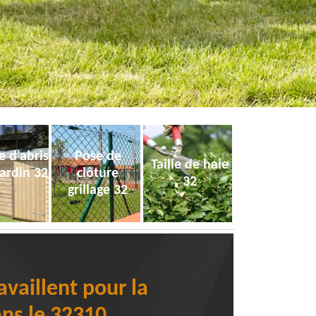
e d'abris
Pose de
Taille de haie
jardin 32
clôture
32
grillage 32
availlent pour la