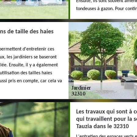
Ensuite, ils sont souvent amené
tondeuses à gazon. Pour continu
ns de taille des haies
 permettent d'entretenir ces
aux, les jardiniers se baseront
llée. Ensuite, il y a également
tilisation des tailles haies
aussi pris en compte, car cela va
Les travaux qui sont à c
qui travaillent pour la
Tauzia dans le 32310
L'entretien des espaces verts e