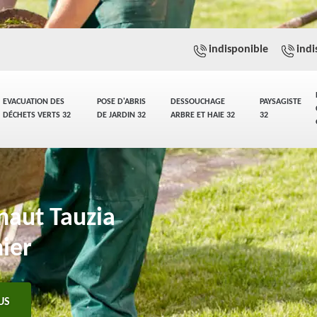
indisponible
indi
EVACUATION DES
POSE D'ABRIS
DESSOUCHAGE
PAYSAGISTE
DÉCHETS VERTS 32
DE JARDIN 32
ARBRE ET HAIE 32
32
naut Tauzia
nier
US