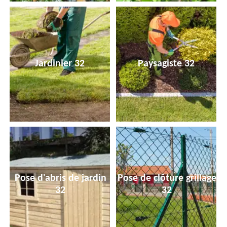
Jardinier 32
Paysagiste 32
Pose d'abris de jardin
Pose de clôture grillage
32
32