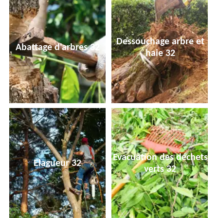
Dessouchage arbre et
Abattage d'arbres 32
haie 32
Evacuation des déchets
Elagueur 32
verts 32