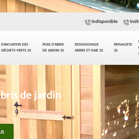
indisponible
indi
EVACUATION DES
POSE D'ABRIS
DESSOUCHAGE
PAYSAGISTE
DÉCHETS VERTS 32
DE JARDIN 32
ARBRE ET HAIE 32
32
bris de jardin
US