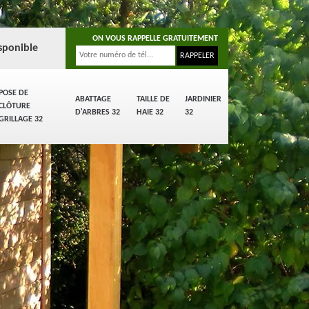
ON VOUS RAPPELLE GRATUITEMENT
sponible
POSE DE
ABATTAGE
TAILLE DE
JARDINIER
CLÔTURE
D'ARBRES 32
HAIE 32
32
GRILLAGE 32