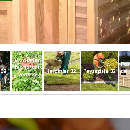
Evacuation
Pos
des déchets
 32
Jardinier 32
Paysagiste 32
de 
verts 32