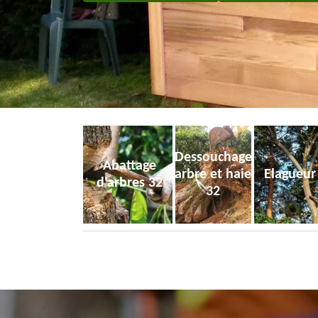
Dessouchage
Abattage
arbre et haie
Elagueur
d'arbres 32
32