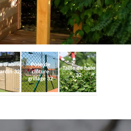
e d'abris
Pose de
Taille de haie
jardin 32
clôture
32
grillage 32