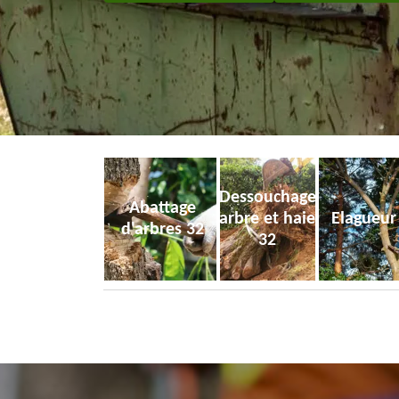
Dessouchage
Abattage
arbre et haie
Elagueur
d'arbres 32
32