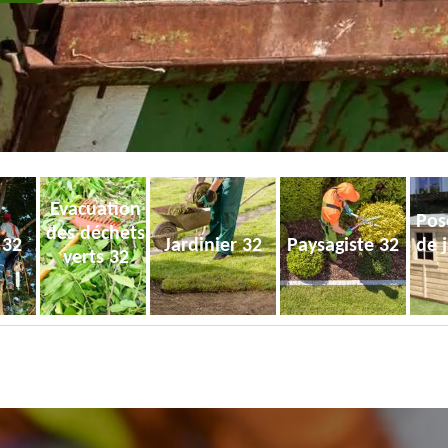
Evacuation
Pos
des déchets
 32
Jardinier 32
Paysagiste 32
de 
verts 32