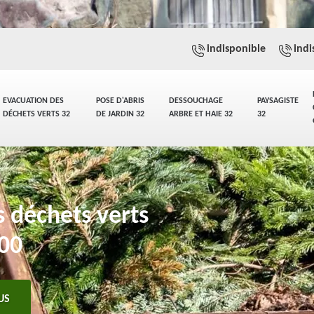
indisponible
indi
EVACUATION DES
POSE D'ABRIS
DESSOUCHAGE
PAYSAGISTE
DÉCHETS VERTS 32
DE JARDIN 32
ARBRE ET HAIE 32
32
s déchets verts
700
US