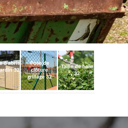
e d'abris
Pose de
Taille de haie
jardin 32
clôture
32
grillage 32