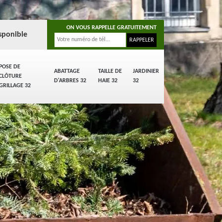
ON VOUS RAPPELLE GRATUITEMENT
sponible
POSE DE
ABATTAGE
TAILLE DE
JARDINIER
CLÔTURE
D'ARBRES 32
HAIE 32
32
GRILLAGE 32