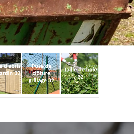
e d'abris
Pose de
Taille de haie
jardin 32
clôture
32
grillage 32