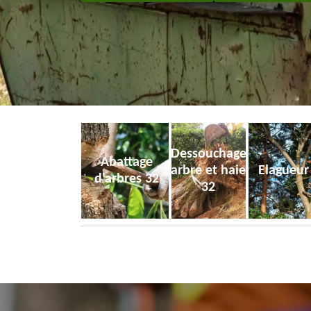
Dessouchage
Abattage
arbre et haie
Elagueur
d'arbres 32
32