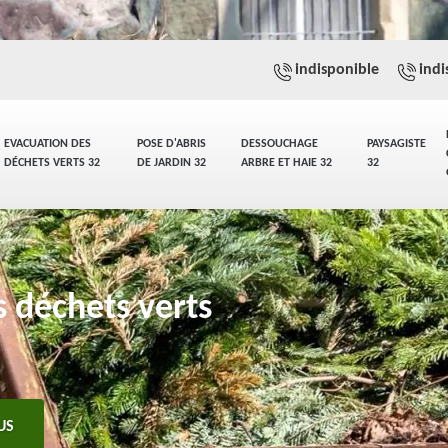
indisponible
indi
EVACUATION DES
POSE D'ABRIS
DESSOUCHAGE
PAYSAGISTE
DÉCHETS VERTS 32
DE JARDIN 32
ARBRE ET HAIE 32
32
s déchets verts
US