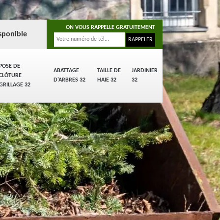
ON VOUS RAPPELLE GRATUITEMENT
sponible
POSE DE
ABATTAGE
TAILLE DE
JARDINIER
CLÔTURE
D'ARBRES 32
HAIE 32
32
GRILLAGE 32