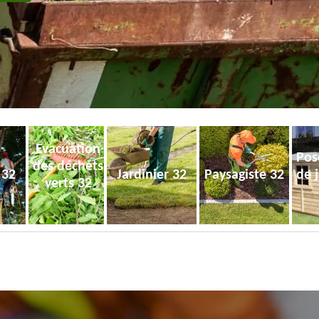
Evacuation
Pos
des déchets
 32
Jardinier 32
Paysagiste 32
de 
verts 32