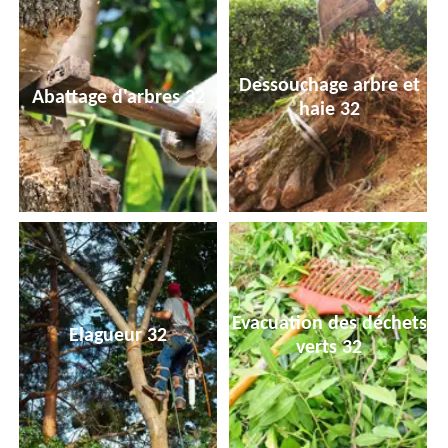
Dessouchage arbre et
Abattage d'arbres 32
haie 32
Evacuation des déchets
Elagueur 32
verts 32