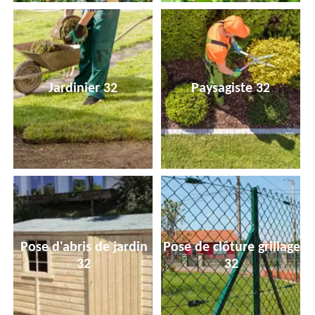
Jardinier 32
Paysagiste 32
Pose d'abris de jardin
Pose de clôture grillage
32
32