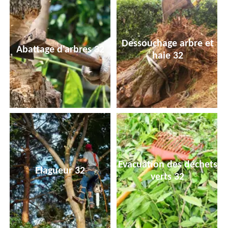
Dessouchage arbre et
Abattage d'arbres 32
haie 32
Evacuation des déchets
Elagueur 32
verts 32