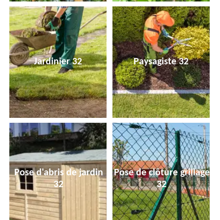
Jardinier 32
Paysagiste 32
Pose d'abris de jardin
Pose de clôture grillage
32
32