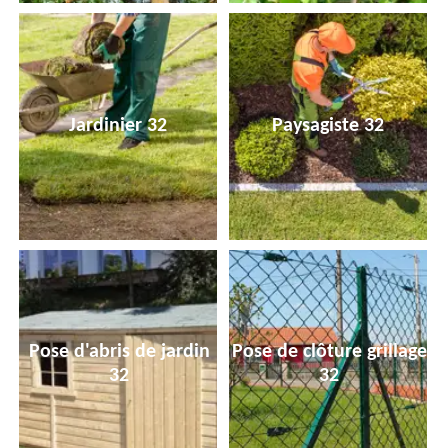
Jardinier 32
Paysagiste 32
Pose d'abris de jardin
Pose de clôture grillage
32
32