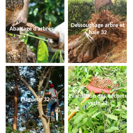
Dessouchage arbre et
Abattage d'arbres 32
haie 32
Evacuation des déchets
Elagueur 32
verts 32