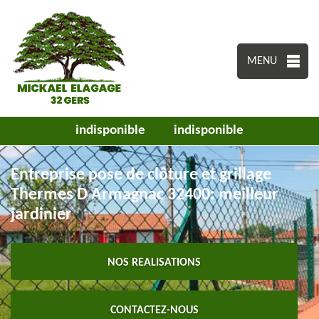
MENU
indisponible
indisponible
Entreprise pose de clôture et grillage
Thermes D Armagnac 32400: meilleur
jardinier
NOS REALISATIONS
CONTACTEZ-NOUS