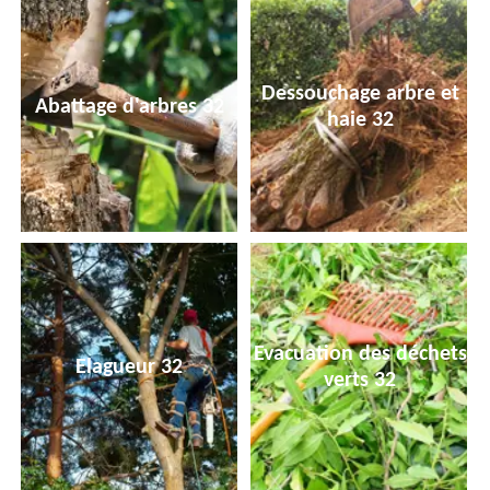
Dessouchage arbre et
Abattage d'arbres 32
haie 32
Evacuation des déchets
Elagueur 32
verts 32