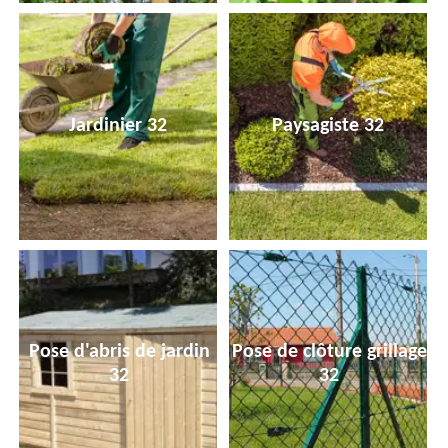
Jardinier 32
Paysagiste 32
Pose d'abris de jardin
Pose de clôture grillage
32
32