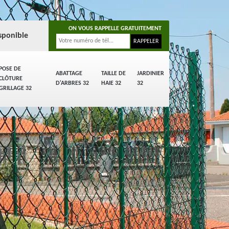
ON VOUS RAPPELLE GRATUITEMENT
sponible
POSE DE
ABATTAGE
TAILLE DE
JARDINIER
CLÔTURE
D'ARBRES 32
HAIE 32
32
GRILLAGE 32