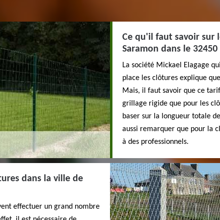
Ce qu'il faut savoir sur 
Saramon dans le 32450
La société Mickael Elagage qui
place les clôtures explique que
Mais, il faut savoir que ce tar
grillage rigide que pour les cl
baser sur la longueur totale de 
aussi remarquer que pour la cla
à des professionnels.
ures dans la ville de
vent effectuer un grand nombre
fet, il est nécessaire de