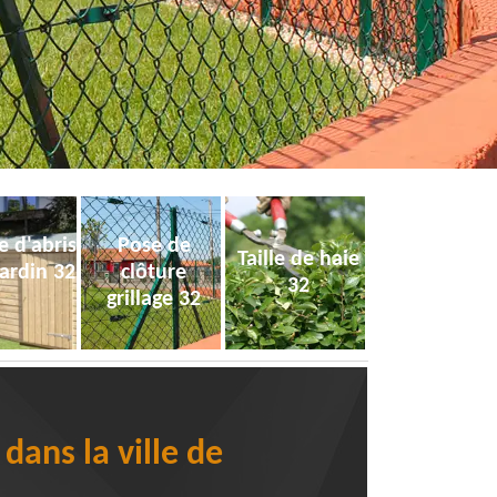
e d'abris
Pose de
Taille de haie
jardin 32
clôture
32
grillage 32
dans la ville de