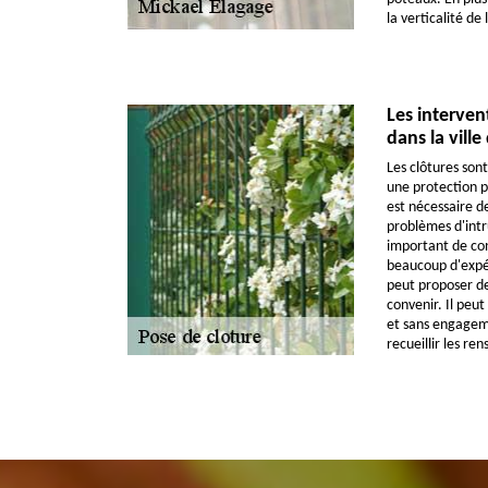
la verticalité d
Les interven
dans la vill
Les clôtures son
une protection po
est nécessaire de
problèmes d'intru
important de con
beaucoup d'expér
peut proposer de
convenir. Il peut
et sans engageme
recueillir les r