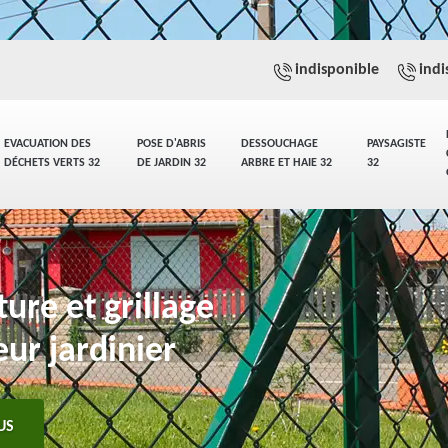
indisponible
indi
EVACUATION DES
POSE D'ABRIS
DESSOUCHAGE
PAYSAGISTE
DÉCHETS VERTS 32
DE JARDIN 32
ARBRE ET HAIE 32
32
ure et grillage
ur jardinier
US