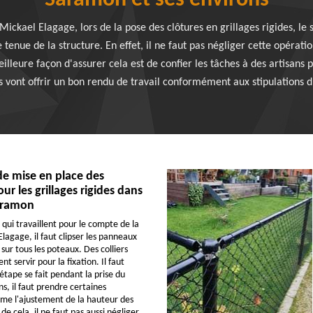
Saramon et ses environs
 Mickael Elagage, lors de la pose des clôtures en grillages rigides, l
tenue de la structure. En effet, il ne faut pas négliger cette opérati
eilleure façon d'assurer cela est de confier les tâches à des artisans
ls vont offrir un bon rendu de travail conformément aux stipulations d
de mise en place des
r les grillages rigides dans
Saramon
 qui travaillent pour le compte de la
lagage, il faut clipser les panneaux
 sur tous les poteaux. Des colliers
 servir pour la fixation. Il faut
étape se fait pendant la prise du
, il faut prendre certaines
me l'ajustement de la hauteur des
de cela, il ne faut pas aussi négliger