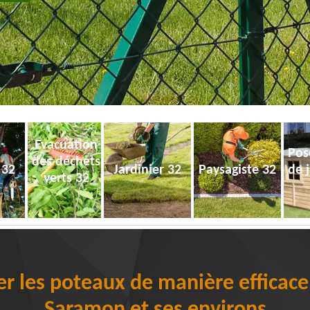
Evacuation
Pos
des déchets
 32
Jardinier 32
Paysagiste 32
de 
verts 32
 les poteaux de manière efficace 