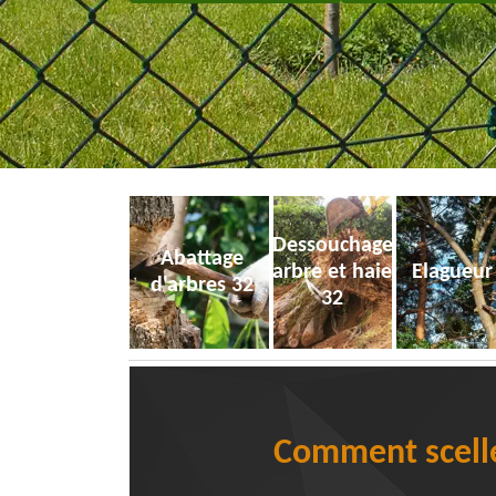
Dessouchage
Abattage
arbre et haie
Elagueur
d'arbres 32
32
Comment sceller