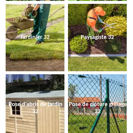
Jardinier 32
Paysagiste 32
Pose d'abris de jardin
Pose de clôture grillage
32
32