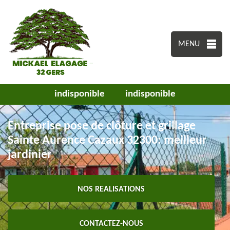
MENU
indisponible
indisponible
Entreprise pose de clôture et grillage
Sainte Aurence Cazaux 32300: meilleur
jardinier
NOS REALISATIONS
CONTACTEZ-NOUS