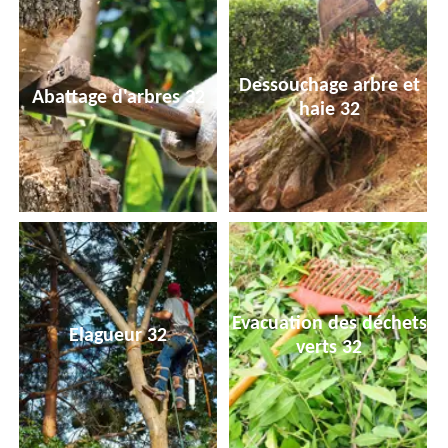
Dessouchage arbre et
Abattage d'arbres 32
haie 32
Evacuation des déchets
Elagueur 32
verts 32