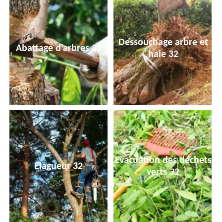
Dessouchage arbre et
Abattage d'arbres 32
haie 32
Evacuation des déchets
Elagueur 32
verts 32