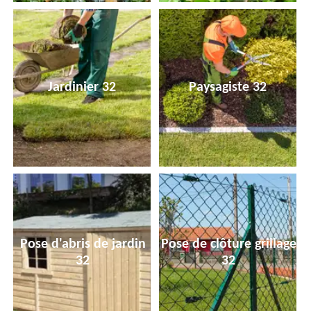
Jardinier 32
Paysagiste 32
Pose d'abris de jardin
Pose de clôture grillage
32
32