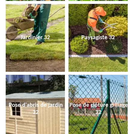
Jardinier 32
Paysagiste 32
Pose d'abris de jardin
Pose de clôture grillage
32
32