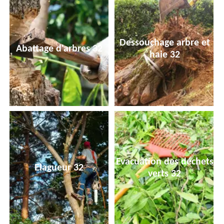
Dessouchage arbre et
Abattage d'arbres 32
haie 32
Evacuation des déchets
Elagueur 32
verts 32