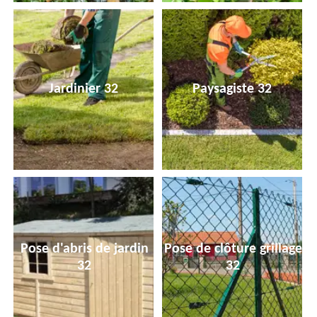
Jardinier 32
Paysagiste 32
Pose d'abris de jardin
Pose de clôture grillage
32
32