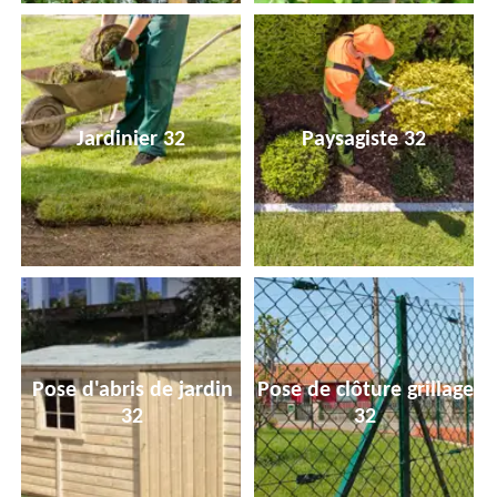
Jardinier 32
Paysagiste 32
Pose d'abris de jardin
Pose de clôture grillage
32
32