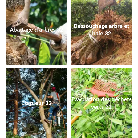
Dessouchage arbre et
Abattage d'arbres 32
haie 32
Evacuation des déchets
Elagueur 32
verts 32