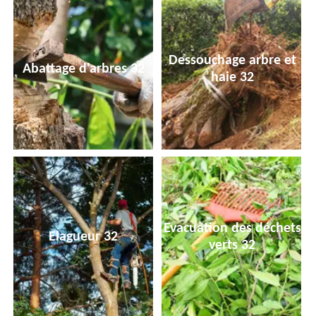
Dessouchage arbre et
Abattage d'arbres 32
haie 32
Evacuation des déchets
Elagueur 32
verts 32