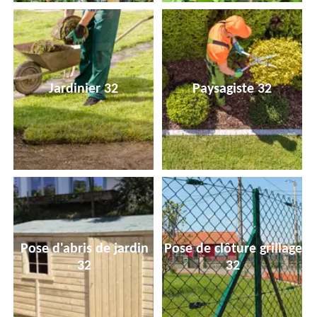
Jardinier 32
Paysagiste 32
Pose d'abris de jardin
Pose de clôture grillage
32
32