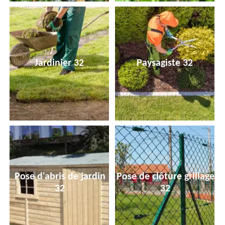
Jardinier 32
Paysagiste 32
Pose d'abris de jardin
Pose de clôture grillage
32
32