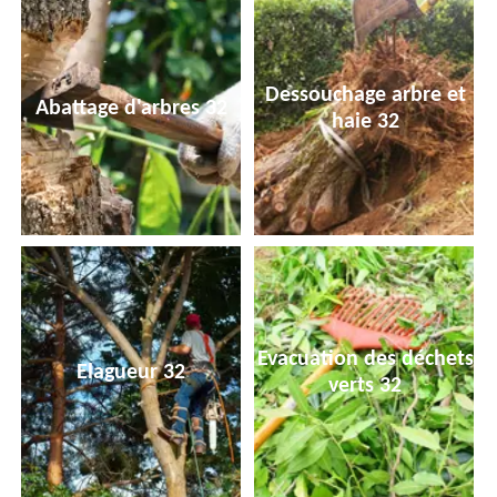
Dessouchage arbre et
Abattage d'arbres 32
haie 32
Evacuation des déchets
Elagueur 32
verts 32