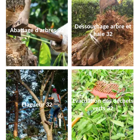
Dessouchage arbre et
Abattage d'arbres 32
haie 32
Evacuation des déchets
Elagueur 32
verts 32