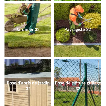
Jardinier 32
Paysagiste 32
Pose d'abris de jardin
Pose de clôture grillage
32
32