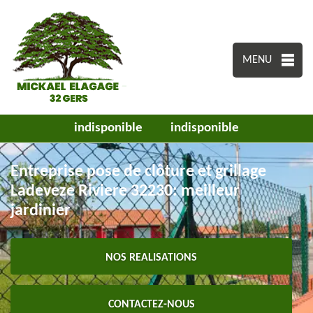
MENU
indisponible
indisponible
Entreprise pose de clôture et grillage
Ladeveze Riviere 32230: meilleur
jardinier
NOS REALISATIONS
CONTACTEZ-NOUS