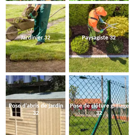
Jardinier 32
Paysagiste 32
Pose d'abris de jardin
Pose de clôture grillage
32
32