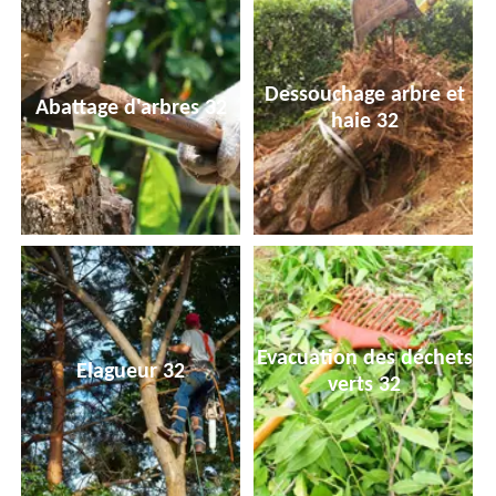
Dessouchage arbre et
Abattage d'arbres 32
haie 32
Evacuation des déchets
Elagueur 32
verts 32