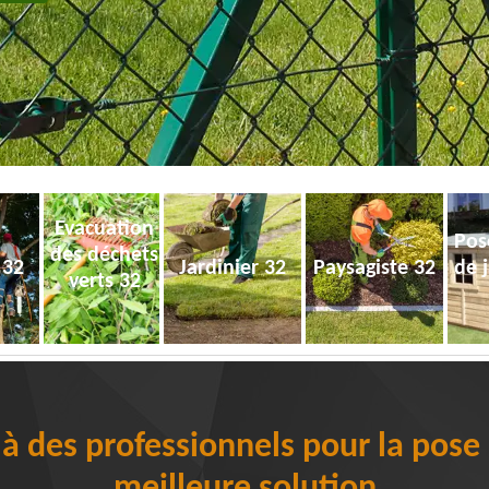
Evacuation
Pos
des déchets
 32
Jardinier 32
Paysagiste 32
de 
verts 32
 à des professionnels pour la pose d