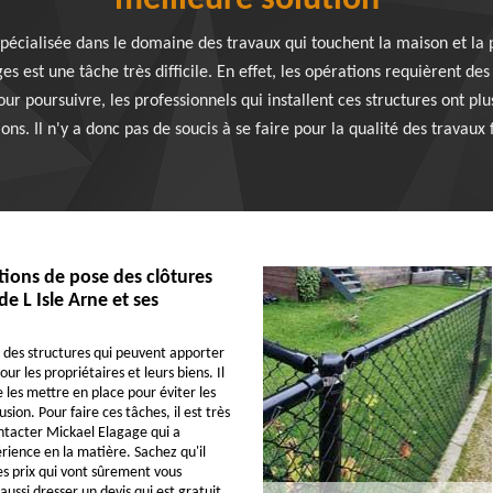
meilleure solution
pécialisée dans le domaine des travaux qui touchent la maison et la 
ges est une tâche très difficile. En effet, les opérations requièrent de
our poursuivre, les professionnels qui installent ces structures ont pl
ons. Il n'y a donc pas de soucis à se faire pour la qualité des travaux 
tions de pose des clôtures
 de L Isle Arne et ses
t des structures qui peuvent apporter
ur les propriétaires et leurs biens. Il
 les mettre en place pour éviter les
sion. Pour faire ces tâches, il est très
tacter Mickael Elagage qui a
ience en la matière. Sachez qu'il
s prix qui vont sûrement vous
 aussi dresser un devis qui est gratuit