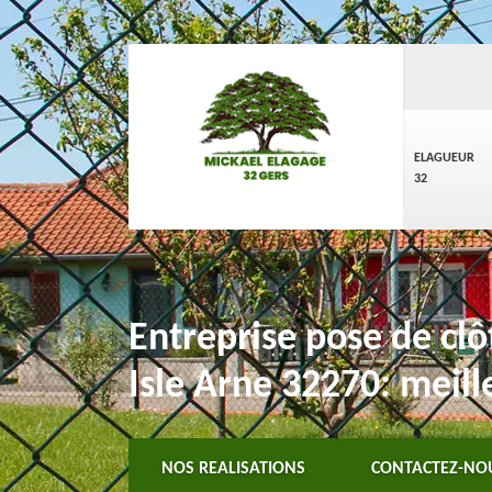
ELAGUEUR
32
Entreprise pose de clôt
Isle Arne 32270: meill
NOS REALISATIONS
CONTACTEZ-NO