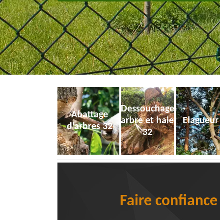
Dessouchage
Abattage
arbre et haie
Elagueur
d'arbres 32
32
Faire confiance