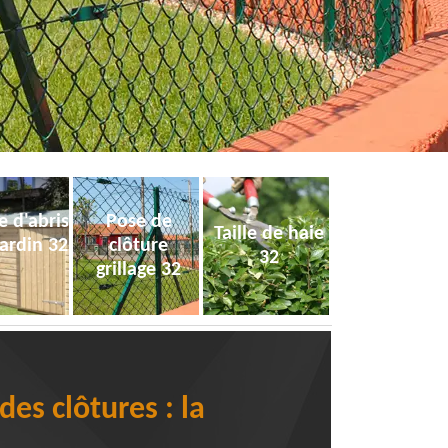
e d'abris
Pose de
Taille de haie
jardin 32
clôture
32
grillage 32
es clôtures : la