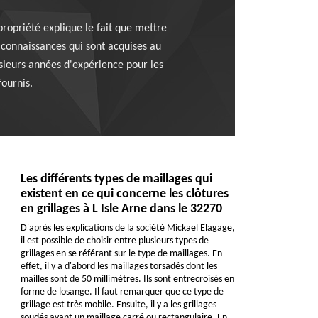
propriété explique le fait que mettre
s connaissances qui sont acquises au
usieurs années d'expérience pour les
fournis.
Les différents types de maillages qui
existent en ce qui concerne les clôtures
en grillages à L Isle Arne dans le 32270
D'après les explications de la société Mickael Elagage,
il est possible de choisir entre plusieurs types de
grillages en se référant sur le type de maillages. En
effet, il y a d'abord les maillages torsadés dont les
mailles sont de 50 millimètres. Ils sont entrecroisés en
forme de losange. Il faut remarquer que ce type de
grillage est très mobile. Ensuite, il y a les grillages
soudés ayant un maillage carré ou rectangulaire. En