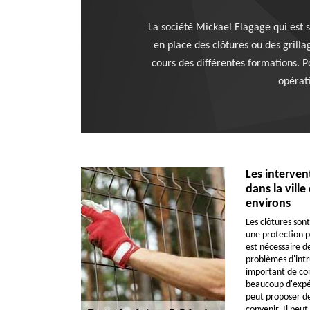
La société Mickael Elagage qui est s
en place des clôtures ou des grilla
cours des différentes formations. P
opérati
Les interven
dans la ville
environs
Les clôtures son
une protection po
est nécessaire de
problèmes d'intru
important de con
beaucoup d'expér
peut proposer de
convenir. Il peut