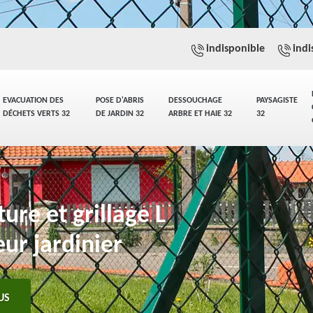
indisponible
indi
EVACUATION DES
POSE D'ABRIS
DESSOUCHAGE
PAYSAGISTE
DÉCHETS VERTS 32
DE JARDIN 32
ARBRE ET HAIE 32
32
ure et grillage L
eur jardinier
US