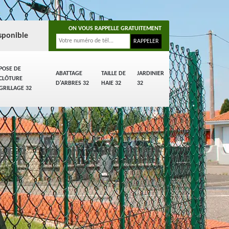
ON VOUS RAPPELLE GRATUITEMENT
sponible
POSE DE
ABATTAGE
TAILLE DE
JARDINIER
CLÔTURE
D'ARBRES 32
HAIE 32
32
GRILLAGE 32