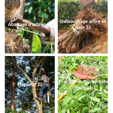
Dessouchage arbre et
Abattage d'arbres 32
haie 32
Evacuation des déchets
Elagueur 32
verts 32