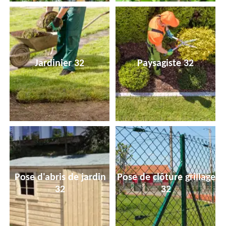
Jardinier 32
Paysagiste 32
Pose d'abris de jardin
Pose de clôture grillage
32
32