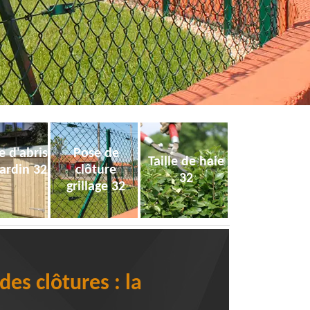
e d'abris
Pose de
Taille de haie
jardin 32
clôture
32
grillage 32
es clôtures : la