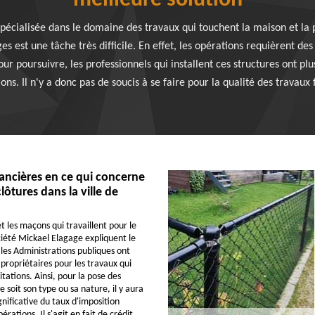
meilleure solution
pécialisée dans le domaine des travaux qui touchent la maison et la 
ges est une tâche très difficile. En effet, les opérations requièrent de
our poursuivre, les professionnels qui installent ces structures ont pl
ons. Il n'y a donc pas de soucis à se faire pour la qualité des travaux 
nancières en ce qui concerne
lôtures dans la ville de
t les maçons qui travaillent pour le
iété Mickael Elagage expliquent le
t les Administrations publiques ont
s propriétaires pour les travaux qui
tations. Ainsi, pour la pose des
e soit son type ou sa nature, il y aura
nificative du taux d'imposition
érations. Il s'agit en fait de crédit