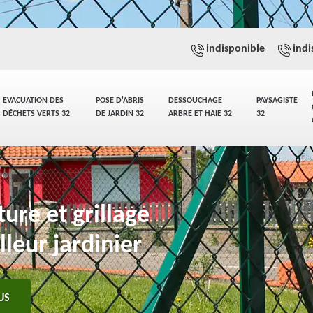
indisponible
indi
EVACUATION DES
POSE D'ABRIS
DESSOUCHAGE
PAYSAGISTE
DÉCHETS VERTS 32
DE JARDIN 32
ARBRE ET HAIE 32
32
ure et grillage
leur jardinier
US