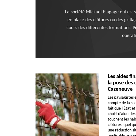
La société Mickael Elagage qui est s
en place des clôtures ou des grilla
cours des différentes formations. P
opérati
Les aides fi
la pose des c
Cazeneuve
Les paysagistes e
compte de la soc
fait que l'État e
choisi d'aider le
touchent les habi
clôtures, quel qu
une réduction sig
applicable aux op