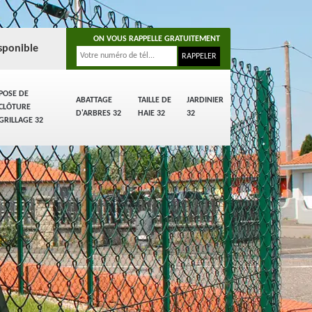
ON VOUS RAPPELLE GRATUITEMENT
sponible
POSE DE
ABATTAGE
TAILLE DE
JARDINIER
CLÔTURE
D'ARBRES 32
HAIE 32
32
GRILLAGE 32