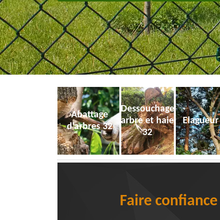
Dessouchage
Abattage
arbre et haie
Elagueur
d'arbres 32
32
Faire confiance