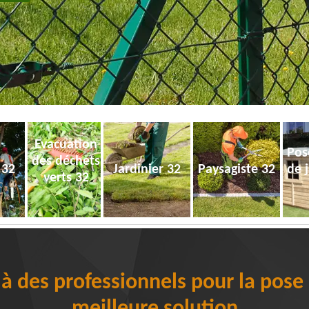
Evacuation
Pos
des déchets
 32
Jardinier 32
Paysagiste 32
de 
verts 32
 à des professionnels pour la pose d