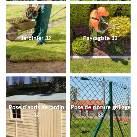
Jardinier 32
Paysagiste 32
Pose d'abris de jardin
Pose de clôture grillage
32
32