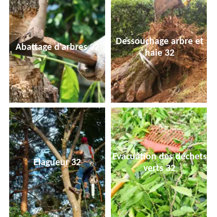
Dessouchage arbre et
Abattage d'arbres 32
haie 32
Evacuation des déchets
Elagueur 32
verts 32