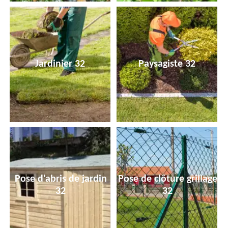
Jardinier 32
Paysagiste 32
Pose d'abris de jardin
Pose de clôture grillage
32
32