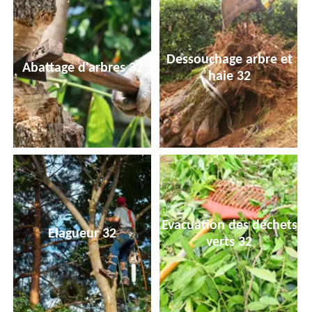
Dessouchage arbre et
Abattage d'arbres 32
haie 32
Evacuation des déchets
Elagueur 32
verts 32