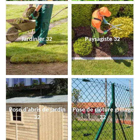
Jardinier 32
Paysagiste 32
Pose d'abris de jardin
Pose de clôture grillage
32
32