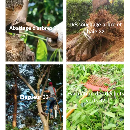
Dessouchage arbre et
Abattage d'arbres 32
haie 32
Evacuation des déchets
Elagueur 32
verts 32