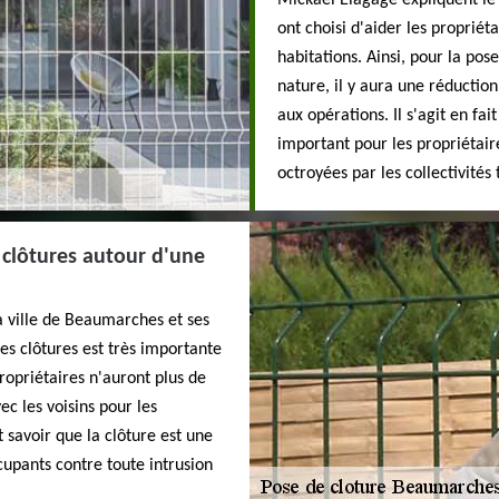
Mickael Elagage expliquent le f
ont choisi d'aider les propriét
habitations. Ainsi, pour la pos
nature, il y aura une réduction
aux opérations. Il s'agit en fai
important pour les propriétair
octroyées par les collectivités 
 clôtures autour d'une
a ville de Beaumarches et ses
des clôtures est très importante
propriétaires n'auront plus de
ec les voisins pour les
 savoir que la clôture est une
cupants contre toute intrusion