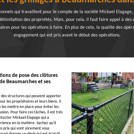
et les grillages à Beaumarches dan
sionnels qui travaillent pour le compte de la société Mickael Elagage,
délimitation des propriétés. Mais, pour cela, il faut faire appel à des e
aires pour les opérations à faire. En plus de cela, la qualité des opérat
engagement qui est pris avant le début des opérations.
tions de pose des clôtures
e de Beaumarches et ses
t des structures qui peuvent apporter
ur les propriétaires et leurs biens. Il
 les mettre en place pour éviter les
sion. Pour faire ces tâches, il est très
tacter Mickael Elagage qui a
ience en la matière. Sachez qu'il
s prix qui vont sûrement vous
 aussi dresser un devis qui est gratuit