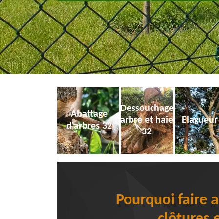
Dessouchage
Abattage
arbre et haie
Elagueur
d'arbres 32
32
Pourquoi faire a