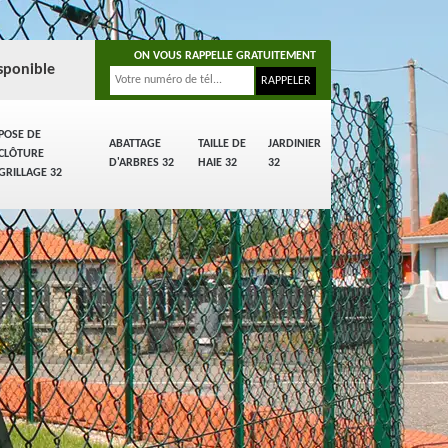
ON VOUS RAPPELLE GRATUITEMENT
sponible
POSE DE
ABATTAGE
TAILLE DE
JARDINIER
CLÔTURE
D'ARBRES 32
HAIE 32
32
GRILLAGE 32