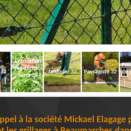
Evacuation
Pos
des déchets
 32
Jardinier 32
Paysagiste 32
de 
verts 32
ppel à la société Mickael Elagage p