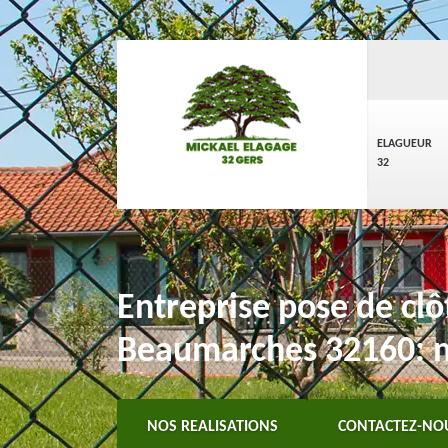
ELAGUEUR
32
Entreprise pose de clôt
Beaumarches 32160: me
NOS REALISATIONS
CONTACTEZ-NO