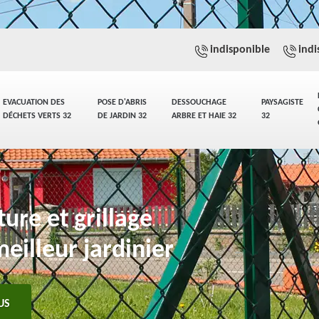
indisponible
indi
EVACUATION DES
POSE D'ABRIS
DESSOUCHAGE
PAYSAGISTE
DÉCHETS VERTS 32
DE JARDIN 32
ARBRE ET HAIE 32
32
ure et grillage
illeur jardinier
US