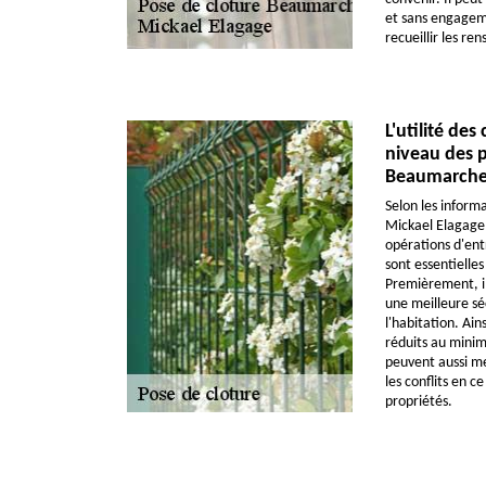
et sans engageme
recueillir les r
L'utilité des
niveau des p
Beaumarches
Selon les informa
Mickael Elagage q
opérations d'entr
sont essentielle
Premièrement, il 
une meilleure sé
l'habitation. Ain
réduits au minim
peuvent aussi me
les conflits en c
propriétés.