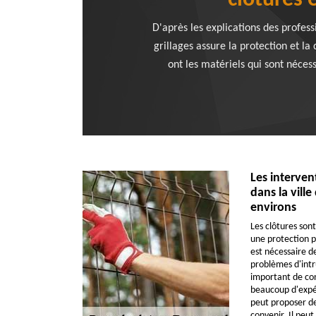
clôtures 
D'après les explications des profes
grillages assure la protection et la 
ont les matériels qui sont nécess
Les interven
dans la vill
environs
Les clôtures son
une protection po
est nécessaire de
problèmes d'intru
important de con
beaucoup d'expér
peut proposer de
convenir. Il peut