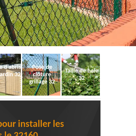
e d'abris
Pose de
Taille de haie
jardin 32
clôture
32
grillage 32
our installer les