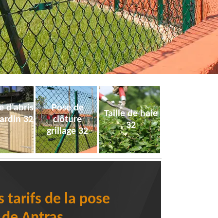
e d'abris
Pose de
Taille de haie
jardin 32
clôture
32
grillage 32
 tarifs de la pose