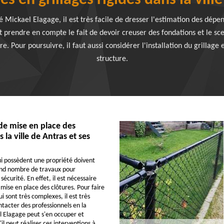
es en grillages rigides dans la vill
té Mickael Elagage, il est très facile de dresser l'estimation des dépe
faut prendre en compte le fait de devoir creuser des fondations et le 
e. Pour poursuivre, il faut aussi considérer l'installation du grillage
structure.
de mise en place des
 la ville de Antras et ses
i possèdent une propriété doivent
and nombre de travaux pour
 sécurité. En effet, il est nécessaire
mise en place des clôtures. Pour faire
i sont très complexes, il est très
tacter des professionnels en la
 Elagage peut s'en occuper et
'il peut réaliser ces interventions à