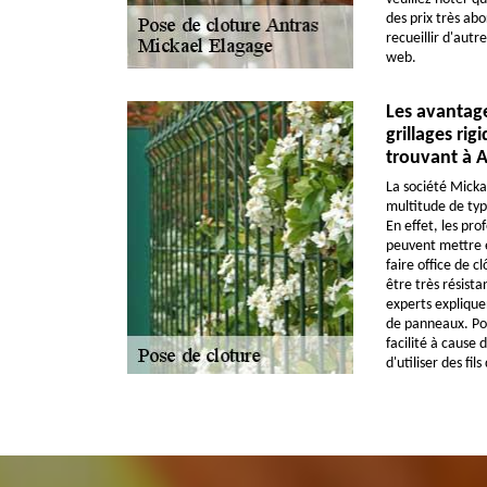
des prix très abo
recueillir d'autre
web.
Les avantage
grillages rig
trouvant à A
La société Micka
multitude de type
En effet, les pro
peuvent mettre e
faire office de c
être très résista
experts explique
de panneaux. Pour
facilité à cause d
d'utiliser des fil