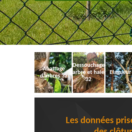
Dessouchage
Abattage
arbre et haie
Elagueur
d'arbres 32
32
Les données prise