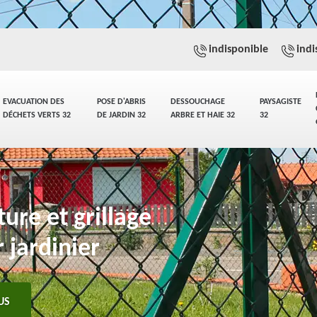
indisponible
indi
EVACUATION DES
POSE D'ABRIS
DESSOUCHAGE
PAYSAGISTE
DÉCHETS VERTS 32
DE JARDIN 32
ARBRE ET HAIE 32
32
ure et grillage
 jardinier
US