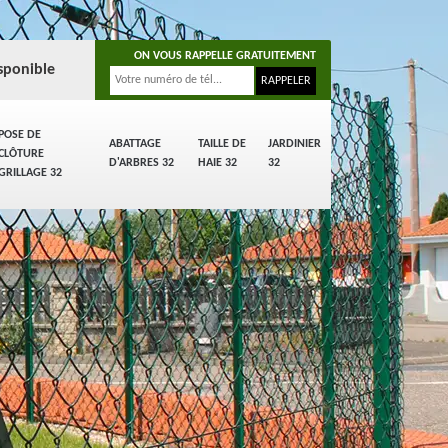
ON VOUS RAPPELLE GRATUITEMENT
sponible
POSE DE
ABATTAGE
TAILLE DE
JARDINIER
CLÔTURE
D'ARBRES 32
HAIE 32
32
GRILLAGE 32