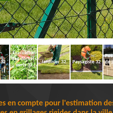
Evacuation
Pos
des déchets
 32
Jardinier 32
Paysagiste 32
de 
verts 32
s en compte pour l'estimation des