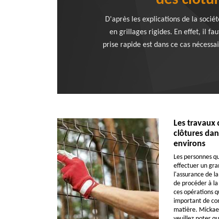
des clôtur
D'après les explications de la socié
en grillages rigides. En effet, il 
prise rapide est dans ce cas nécessair
Les travaux 
clôtures dans
environs
Les personnes qu
effectuer un gr
l'assurance de la
de procéder à la 
ces opérations qu
important de con
matière. Mickael
veuillez noter qu