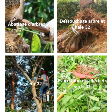
Dessouchage arbre et
Abattage d'arbres 32
haie 32
Evacuation des déchets
Elagueur 32
verts 32