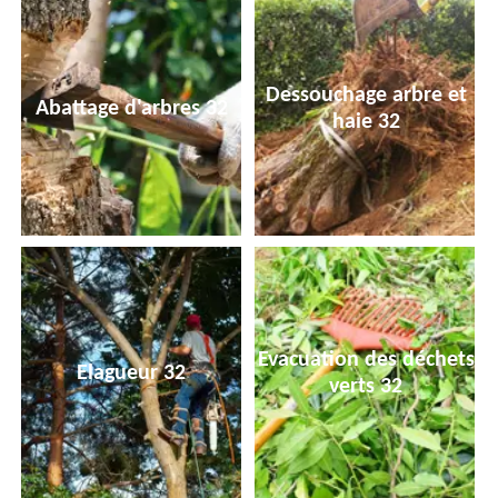
Dessouchage arbre et
Abattage d'arbres 32
haie 32
Evacuation des déchets
Elagueur 32
verts 32