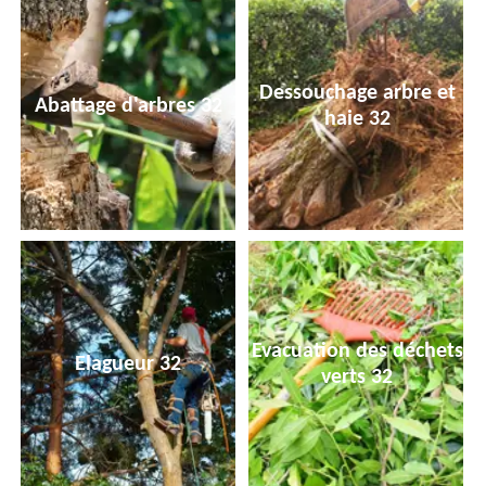
Dessouchage arbre et
Abattage d'arbres 32
haie 32
Evacuation des déchets
Elagueur 32
verts 32