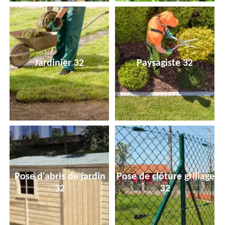
Jardinier 32
Paysagiste 32
Pose d'abris de jardin
Pose de clôture grillage
32
32