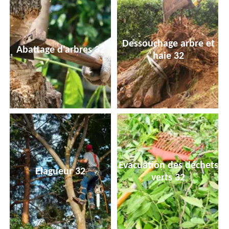
Dessouchage arbre et
Abattage d'arbres 32
haie 32
Evacuation des déchets
Elagueur 32
verts 32