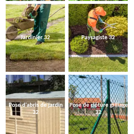
Jardinier 32
Paysagiste 32
Pose d'abris de jardin
Pose de clôture grillage
32
32